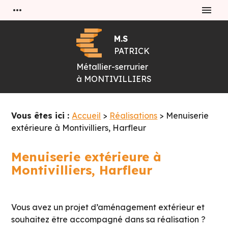
Panneau de gestion des cookies
more_horiz
menu
M.S
PATRICK
Métallier-serrurier
à
MONTIVILLIERS
Vous êtes ici :
Accueil
>
Réalisations
>
Menuiserie
extérieure à Montivilliers, Harfleur
Menuiserie extérieure à
Montivilliers, Harfleur
Vous avez un projet d’aménagement extérieur et
souhaitez être accompagné dans sa réalisation ?