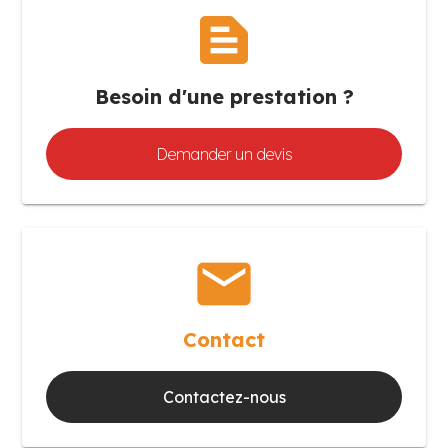
text_snippet
Besoin d'une prestation ?
Demander un devis
mail
Contact
Contactez-nous