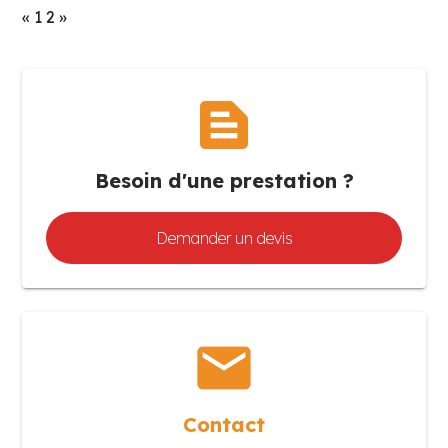
«
1
2
»
text_snippet
Besoin d'une prestation ?
Demander un devis
mail
Contact