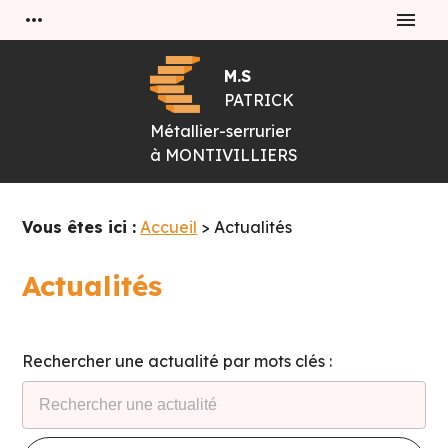
Panneau de gestion des cookies
more_horiz
menu
M.S
PATRICK
Métallier-serrurier
à
MONTIVILLIERS
Vous êtes ici :
Accueil
> Actualités
Actualités
Rechercher une actualité par mots clés :