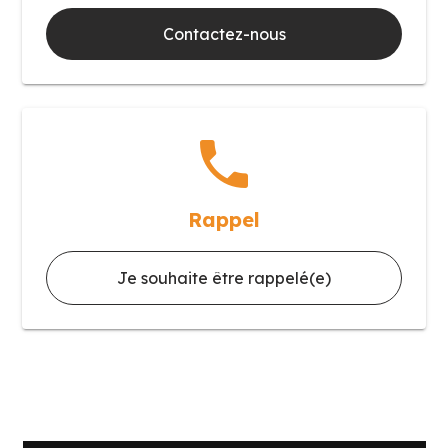
Contactez-nous
phone
Rappel
Je souhaite être rappelé(e)