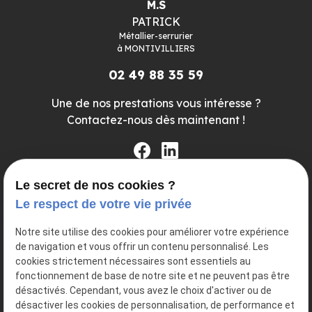
M.S
PATRICK
Métallier-serrurier
à
MONTIVILLIERS
02 49 88 35 59
Une de nos prestations vous intéresse ?
Contactez-nous dès maintenant !
Le secret de nos cookies ?
Inscrivez-vous dès maintenant à la newsletter pour
Le respect de votre vie privée
ne rien rater de l'actualité
Notre site utilise des cookies pour améliorer votre expérience
de navigation et vous offrir un contenu personnalisé. Les
cookies strictement nécessaires sont essentiels au
fonctionnement de base de notre site et ne peuvent pas être
désactivés. Cependant, vous avez le choix d'activer ou de
désactiver les cookies de personnalisation, de performance et