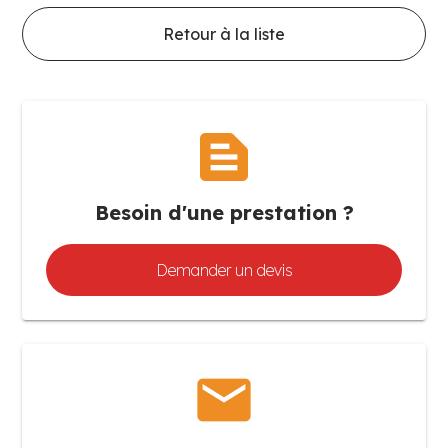
Retour à la liste
text_snippet
Besoin d'une prestation ?
Demander un devis
mail