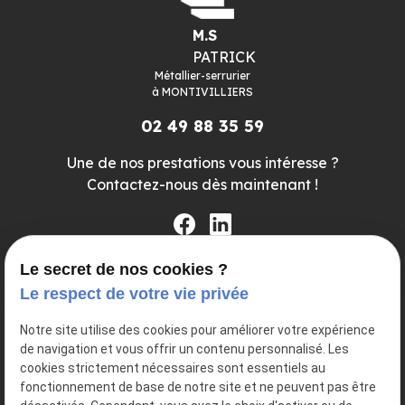
M.S
PATRICK
Métallier-serrurier
à
MONTIVILLIERS
02 49 88 35 59
Une de nos prestations vous intéresse ?
Contactez-nous dès maintenant !
Le secret de nos cookies ?
Inscrivez-vous dès maintenant à la newsletter pour
Le respect de votre vie privée
ne rien rater de l'actualité
Notre site utilise des cookies pour améliorer votre expérience
de navigation et vous offrir un contenu personnalisé. Les
cookies strictement nécessaires sont essentiels au
fonctionnement de base de notre site et ne peuvent pas être