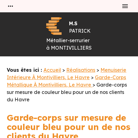
Panneau de gestion des cookies
more_horiz
menu
M.S
PATRICK
Métallier-serrurier
à
MONTIVILLIERS
Vous êtes ici :
Accueil
>
Réalisations
>
Menuiserie
Intérieure À Montivilliers, Le Havre
>
Garde-Corps
Métallique À Montivilliers, Le Havre
>
Garde-corps
sur mesure de couleur bleu pour un de nos clients
du Havre
Garde-corps sur mesure de
couleur bleu pour un de nos
clients du Havre